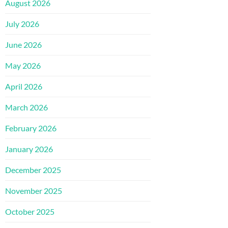
August 2026
July 2026
June 2026
May 2026
April 2026
March 2026
February 2026
January 2026
December 2025
November 2025
October 2025