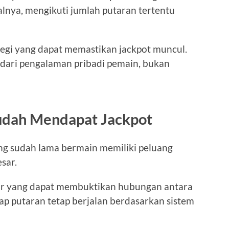
lnya, mengikuti jumlah putaran tertentu
tegi yang dapat memastikan jackpot muncul.
l dari pengalaman pribadi pemain, bukan
udah Mendapat Jackpot
g sudah lama bermain memiliki peluang
sar.
ar yang dapat membuktikan hubungan antara
iap putaran tetap berjalan berdasarkan sistem