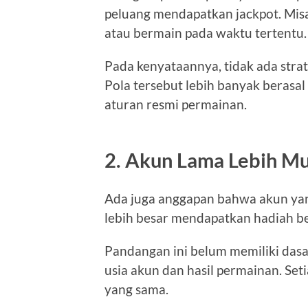
peluang mendapatkan jackpot. Misa
atau bermain pada waktu tertentu.
Pada kenyataannya, tidak ada stra
Pola tersebut lebih banyak berasa
aturan resmi permainan.
2. Akun Lama Lebih M
Ada juga anggapan bahwa akun yan
lebih besar mendapatkan hadiah be
Pandangan ini belum memiliki das
usia akun dan hasil permainan. Set
yang sama.