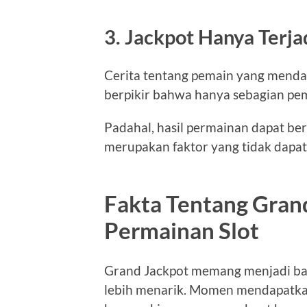
3. Jackpot Hanya Terja
Cerita tentang pemain yang menda
berpikir bahwa hanya sebagian pe
Padahal, hasil permainan dapat be
merupakan faktor yang tidak dapat
Fakta Tentang Gran
Permainan Slot
Grand Jackpot memang menjadi ba
lebih menarik. Momen mendapatkan