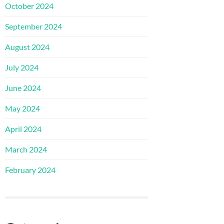
October 2024
September 2024
August 2024
July 2024
June 2024
May 2024
April 2024
March 2024
February 2024