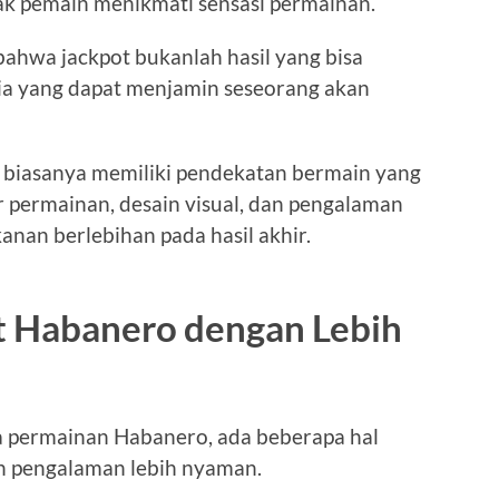
 pemain menikmati sensasi permainan.
hwa jackpot bukanlah hasil yang bisa
sia yang dapat menjamin seseorang akan
biasanya memiliki pendekatan bermain yang
r permainan, desain visual, dan pengalaman
nan berlebihan pada hasil akhir.
t Habanero dengan Lebih
a permainan Habanero, ada beberapa hal
 pengalaman lebih nyaman.