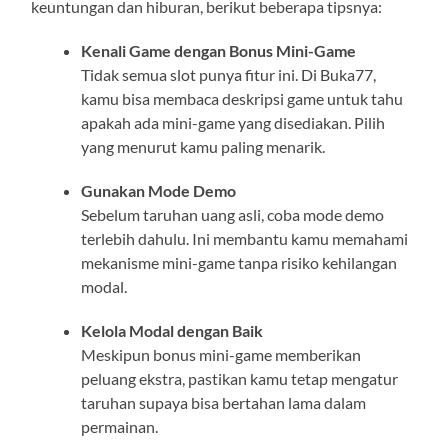
keuntungan dan hiburan, berikut beberapa tipsnya:
Kenali Game dengan Bonus Mini-Game
Tidak semua slot punya fitur ini. Di Buka77,
kamu bisa membaca deskripsi game untuk tahu
apakah ada mini-game yang disediakan. Pilih
yang menurut kamu paling menarik.
Gunakan Mode Demo
Sebelum taruhan uang asli, coba mode demo
terlebih dahulu. Ini membantu kamu memahami
mekanisme mini-game tanpa risiko kehilangan
modal.
Kelola Modal dengan Baik
Meskipun bonus mini-game memberikan
peluang ekstra, pastikan kamu tetap mengatur
taruhan supaya bisa bertahan lama dalam
permainan.