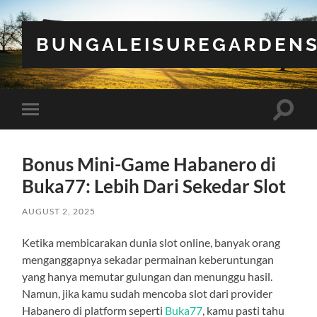
BUNGALEISUREGARDEN
Toggle
Toggle
search
mobile
field
menu
Bonus Mini-Game Habanero di
Buka77: Lebih Dari Sekedar Slot
AUGUST 2, 2025
Ketika membicarakan dunia slot online, banyak orang
menganggapnya sekadar permainan keberuntungan
yang hanya memutar gulungan dan menunggu hasil.
Namun, jika kamu sudah mencoba slot dari provider
Habanero di platform seperti
Buka77
, kamu pasti tahu