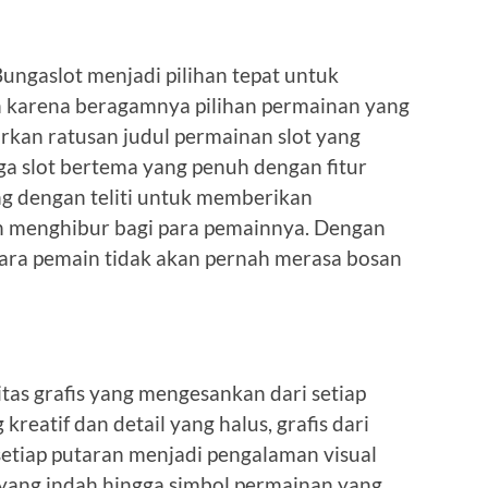
ungaslot menjadi pilihan tepat untuk
h karena beragamnya pilihan permainan yang
kan ratusan judul permainan slot yang
gga slot bertema yang penuh dengan fitur
ng dengan teliti untuk memberikan
n menghibur bagi para pemainnya. Dengan
para pemain tidak akan pernah merasa bosan
itas grafis yang mengesankan dari setiap
reatif dan detail yang halus, grafis dari
etiap putaran menjadi pengalaman visual
 yang indah hingga simbol permainan yang