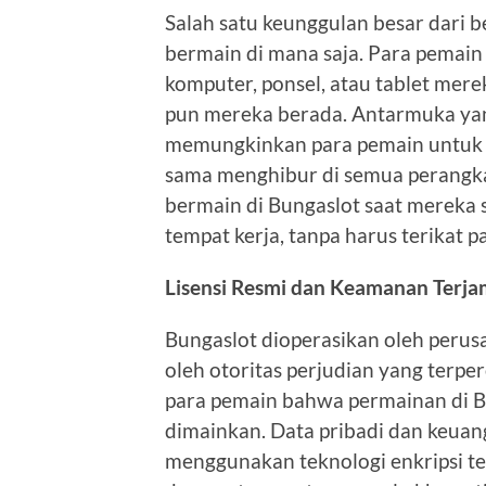
Salah satu keunggulan besar dari 
bermain di mana saja. Para pemain
komputer, ponsel, atau tablet mer
pun mereka berada. Antarmuka yang
memungkinkan para pemain untuk
sama menghibur di semua perangka
bermain di Bungaslot saat mereka s
tempat kerja, tanpa harus terikat pa
Lisensi Resmi dan Keamanan Terja
Bungaslot dioperasikan oleh perusa
oleh otoritas perjudian yang terpe
para pemain bahwa permainan di B
dimainkan. Data pribadi dan keuan
menggunakan teknologi enkripsi te