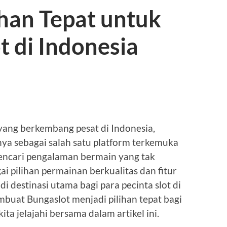
ihan Tepat untuk
 di Indonesia
yang berkembang pesat di Indonesia,
ya sebagai salah satu platform terkemuka
encari pengalaman bermain yang tak
ai pilihan permainan berkualitas dan fitur
i destinasi utama bagi para pecinta slot di
mbuat Bungaslot menjadi pilihan tepat bagi
ita jelajahi bersama dalam artikel ini.