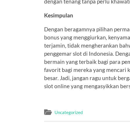
dengan tenang tanpa perlu khawat
Kesimpulan
Dengan beragamnya pilihan permain
bonus yang menggiurkan, kenyama
terjamin, tidak mengherankan bahw
penggemar slot di Indonesia. De
bermain yang terbaik bagi para pem
favorit bagi mereka yang mencari
besar. Jadi, jangan ragu untuk ber
slot online yang mengasyikkan be
Uncategorized