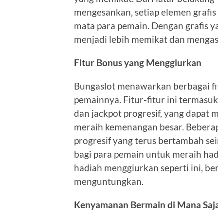
mengesankan, setiap elemen grafi
mata para pemain. Dengan grafis y
menjadi lebih memikat dan mengas
Fitur Bonus yang Menggiurkan
Bungaslot menawarkan berbagai fi
pemainnya. Fitur-fitur ini termasuk
dan jackpot progresif, yang dapat
meraih kemenangan besar. Bebera
progresif yang terus bertambah s
bagi para pemain untuk meraih ha
hadiah menggiurkan seperti ini, be
menguntungkan.
Kenyamanan Bermain di Mana Saj