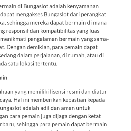
bermain di Bungaslot adalah kenyamanan
 dapat mengakses Bungaslot dari perangkat
eka, sehingga mereka dapat bermain di mana
 responsif dan kompatibilitas yang luas
 menikmati pengalaman bermain yang sama-
t. Dengan demikian, para pemain dapat
edang dalam perjalanan, di rumah, atau di
da satu lokasi tertentu.
min
haan yang memiliki lisensi resmi dan diatur
rcaya. Hal ini memberikan kepastian kepada
ungaslot adalah adil dan aman untuk
gan para pemain juga dijaga dengan ketat
rbaru, sehingga para pemain dapat bermain