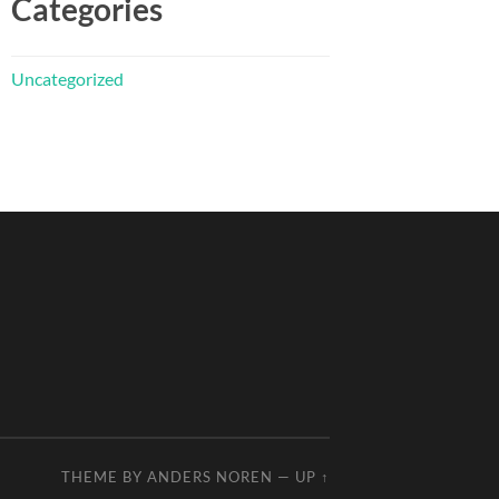
Categories
Uncategorized
THEME BY
ANDERS NOREN
—
UP ↑