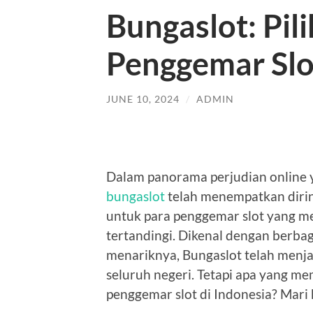
Bungaslot: Pil
Penggemar Slot
JUNE 10, 2024
/
ADMIN
Dalam panorama perjudian online 
bungaslot
telah menempatkan dirin
untuk para penggemar slot yang m
tertandingi. Dikenal dengan berbag
menariknya, Bungaslot telah menjad
seluruh negeri. Tetapi apa yang me
penggemar slot di Indonesia? Mari k