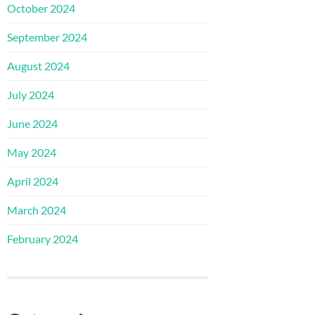
October 2024
September 2024
August 2024
July 2024
June 2024
May 2024
April 2024
March 2024
February 2024