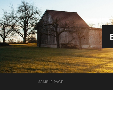
SAMPLE PAGE