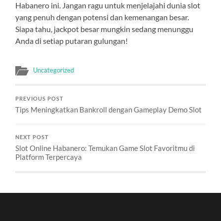
Habanero ini. Jangan ragu untuk menjelajahi dunia slot
yang penuh dengan potensi dan kemenangan besar.
Siapa tahu, jackpot besar mungkin sedang menunggu
Anda di setiap putaran gulungan!
Uncategorized
PREVIOUS POST
Tips Meningkatkan Bankroll dengan Gameplay Demo Slot
NEXT POST
Slot Online Habanero: Temukan Game Slot Favoritmu di
Platform Terpercaya