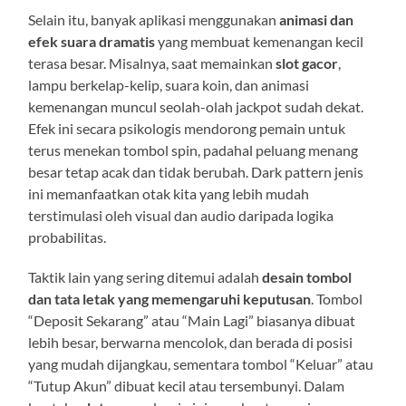
Selain itu, banyak aplikasi menggunakan
animasi dan
efek suara dramatis
yang membuat kemenangan kecil
terasa besar. Misalnya, saat memainkan
slot gacor
,
lampu berkelap-kelip, suara koin, dan animasi
kemenangan muncul seolah-olah jackpot sudah dekat.
Efek ini secara psikologis mendorong pemain untuk
terus menekan tombol spin, padahal peluang menang
besar tetap acak dan tidak berubah. Dark pattern jenis
ini memanfaatkan otak kita yang lebih mudah
terstimulasi oleh visual dan audio daripada logika
probabilitas.
Taktik lain yang sering ditemui adalah
desain tombol
dan tata letak yang memengaruhi keputusan
. Tombol
“Deposit Sekarang” atau “Main Lagi” biasanya dibuat
lebih besar, berwarna mencolok, dan berada di posisi
yang mudah dijangkau, sementara tombol “Keluar” atau
“Tutup Akun” dibuat kecil atau tersembunyi. Dalam