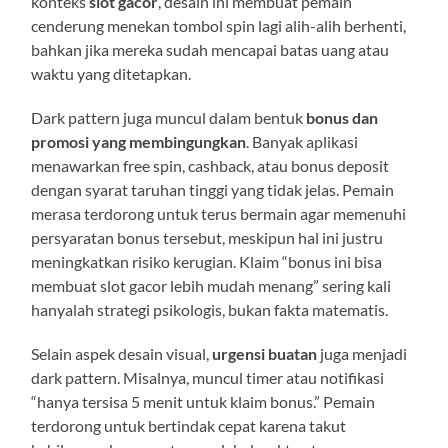
konteks
slot gacor
, desain ini membuat pemain
cenderung menekan tombol spin lagi alih-alih berhenti,
bahkan jika mereka sudah mencapai batas uang atau
waktu yang ditetapkan.
Dark pattern juga muncul dalam bentuk
bonus dan
promosi yang membingungkan
. Banyak aplikasi
menawarkan free spin, cashback, atau bonus deposit
dengan syarat taruhan tinggi yang tidak jelas. Pemain
merasa terdorong untuk terus bermain agar memenuhi
persyaratan bonus tersebut, meskipun hal ini justru
meningkatkan risiko kerugian. Klaim “bonus ini bisa
membuat slot gacor lebih mudah menang” sering kali
hanyalah strategi psikologis, bukan fakta matematis.
Selain aspek desain visual,
urgensi buatan
juga menjadi
dark pattern. Misalnya, muncul timer atau notifikasi
“hanya tersisa 5 menit untuk klaim bonus.” Pemain
terdorong untuk bertindak cepat karena takut