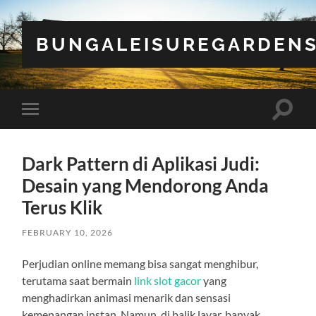
BUNGALEISUREGARDEN
Toggle
Toggle
search
mobile
field
menu
Dark Pattern di Aplikasi Judi:
Desain yang Mendorong Anda
Terus Klik
FEBRUARY 10, 2026
Perjudian online memang bisa sangat menghibur,
terutama saat bermain
link slot gacor
yang
menghadirkan animasi menarik dan sensasi
kemenangan instan. Namun, di balik layar, banyak