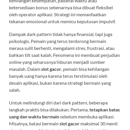
kehilangan kesempatan, padahal waktu atau
ketersediaan bonus sebenarnya bisa dibuat fleksibel
oleh operator aplikasi. Strategi ini memanfaatkan
tekanan emosional untuk memicu keputusan impulsif.
Dampak dark pattern tidak hanya finansial, tapi juga
psikologis. Pemain yang terus terdorong bermain
merasa sulit berhenti, mengalami stres, frustrasi, atau
bahkan tilt saat kalah. Fenomena ini membuat perjudian
online yang seharusnya hiburan menjadi sumber
masalah. Dalam
slot gacor
, pemain bisa kehilangan
banyak uang hanya karena terus terstimulasi oleh
desain aplikasi, bukan karena strategi bermain yang
salah.
Untuk melindungi diri dari dark pattern, beberapa
langkah praktis bisa dilakukan. Pertama,
tetapkan batas
uang dan waktu bermain
sebelum membuka aplikasi.
Misalnya, batasi bermain
slot gacor
maksimal 30 menit