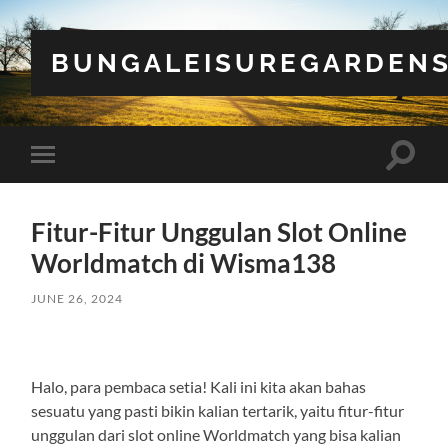
BUNGALEISUREGARDEN
Toggle
Toggle
search
mobile
field
menu
Fitur-Fitur Unggulan Slot Online
Worldmatch di Wisma138
JUNE 26, 2024
Halo, para pembaca setia! Kali ini kita akan bahas
sesuatu yang pasti bikin kalian tertarik, yaitu fitur-fitur
unggulan dari slot online Worldmatch yang bisa kalian