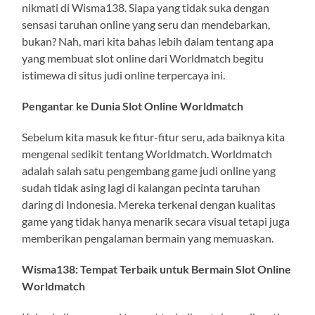
nikmati di Wisma138. Siapa yang tidak suka dengan
sensasi taruhan online yang seru dan mendebarkan,
bukan? Nah, mari kita bahas lebih dalam tentang apa
yang membuat slot online dari Worldmatch begitu
istimewa di situs judi online terpercaya ini.
Pengantar ke Dunia Slot Online Worldmatch
Sebelum kita masuk ke fitur-fitur seru, ada baiknya kita
mengenal sedikit tentang Worldmatch. Worldmatch
adalah salah satu pengembang game judi online yang
sudah tidak asing lagi di kalangan pecinta taruhan
daring di Indonesia. Mereka terkenal dengan kualitas
game yang tidak hanya menarik secara visual tetapi juga
memberikan pengalaman bermain yang memuaskan.
Wisma138: Tempat Terbaik untuk Bermain Slot Online
Worldmatch