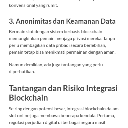
konvensional yang rumit.
3.
Anonimitas dan Keamanan Data
Bermain slot dengan sistem berbasis blockchain
memungkinkan pemain menjaga privasi mereka. Tanpa
perlu membagikan data pribadi secara berlebihan,
pemain tetap bisa menikmati permainan dengan aman.
Namun demikian, ada juga tantangan yang perlu
diperhatikan.
Tantangan dan Risiko Integrasi
Blockchain
Seiring dengan potensi besar, integrasi blockchain dalam
slot online juga membawa beberapa kendala. Pertama,
regulasi perjudian digital di berbagai negara masih