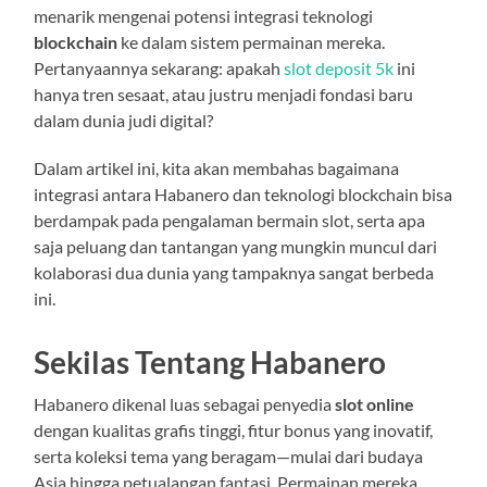
menarik mengenai potensi integrasi teknologi
blockchain
ke dalam sistem permainan mereka.
Pertanyaannya sekarang: apakah
slot deposit 5k
ini
hanya tren sesaat, atau justru menjadi fondasi baru
dalam dunia judi digital?
Dalam artikel ini, kita akan membahas bagaimana
integrasi antara Habanero dan teknologi blockchain bisa
berdampak pada pengalaman bermain slot, serta apa
saja peluang dan tantangan yang mungkin muncul dari
kolaborasi dua dunia yang tampaknya sangat berbeda
ini.
Sekilas Tentang Habanero
Habanero dikenal luas sebagai penyedia
slot online
dengan kualitas grafis tinggi, fitur bonus yang inovatif,
serta koleksi tema yang beragam—mulai dari budaya
Asia hingga petualangan fantasi. Permainan mereka,