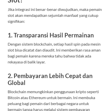
Jika integrasi ini benar-benar diwujudkan, maka pemain
slot akan mendapatkan sejumlah manfaat yang cukup
signifikan:
1.
Transparansi Hasil Permainan
Dengan sistem blockchain, setiap hasil spin pada mesin
slot bisa dicatat dan diaudit. Ini memberikan rasa aman
bagi pemain karena mereka tahu bahwa tidak ada
rekayasa di balik layar.
2.
Pembayaran Lebih Cepat dan
Global
Blockchain memungkinkan penggunaan kripto seperti
Bitcoin atau Ethereum untuk bermain. Ini membuka
peluang bagi pemain dari berbagai negara untuk
bermain tanpa harus melalui sistem pembayaran