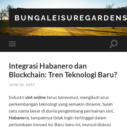
BUNGALEISUREGARDEN
Toggle
Toggle
search
mobile
field
menu
Integrasi Habanero dan
Blockchain: Tren Teknologi Baru?
JUNE 20, 2025
Industri
slot online
terus berevolusi, mengikuti arus
perkembangan teknologi yang semakin dinamis. Salah
satu nama besar di dunia pengembang permainan slot,
Habanero
, tampaknya tidak ingin tertinggal dalam
perlombaan inovasi ini. Baru-baru ini, muncul diskusi