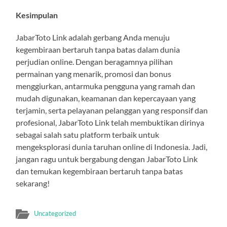
Kesimpulan
JabarToto Link adalah gerbang Anda menuju
kegembiraan bertaruh tanpa batas dalam dunia
perjudian online. Dengan beragamnya pilihan
permainan yang menarik, promosi dan bonus
menggiurkan, antarmuka pengguna yang ramah dan
mudah digunakan, keamanan dan kepercayaan yang
terjamin, serta pelayanan pelanggan yang responsif dan
profesional, JabarToto Link telah membuktikan dirinya
sebagai salah satu platform terbaik untuk
mengeksplorasi dunia taruhan online di Indonesia. Jadi,
jangan ragu untuk bergabung dengan JabarToto Link
dan temukan kegembiraan bertaruh tanpa batas
sekarang!
Uncategorized