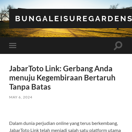
BUNGALEISUREGARDEN
Toggle
Toggle
search
mobile
field
menu
JabarToto Link: Gerbang Anda
menuju Kegembiraan Bertaruh
Tanpa Batas
MAY 6, 2024
Dalam dunia perjudian online yang terus berkembang,
JabarToto Link telah menjadi salah satu platform utama