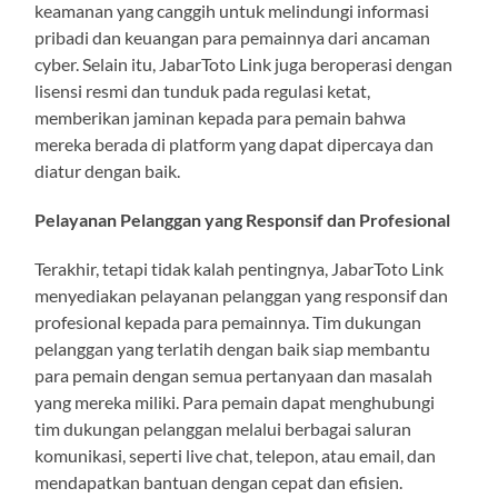
keamanan yang canggih untuk melindungi informasi
pribadi dan keuangan para pemainnya dari ancaman
cyber. Selain itu, JabarToto Link juga beroperasi dengan
lisensi resmi dan tunduk pada regulasi ketat,
memberikan jaminan kepada para pemain bahwa
mereka berada di platform yang dapat dipercaya dan
diatur dengan baik.
Pelayanan Pelanggan yang Responsif dan Profesional
Terakhir, tetapi tidak kalah pentingnya, JabarToto Link
menyediakan pelayanan pelanggan yang responsif dan
profesional kepada para pemainnya. Tim dukungan
pelanggan yang terlatih dengan baik siap membantu
para pemain dengan semua pertanyaan dan masalah
yang mereka miliki. Para pemain dapat menghubungi
tim dukungan pelanggan melalui berbagai saluran
komunikasi, seperti live chat, telepon, atau email, dan
mendapatkan bantuan dengan cepat dan efisien.