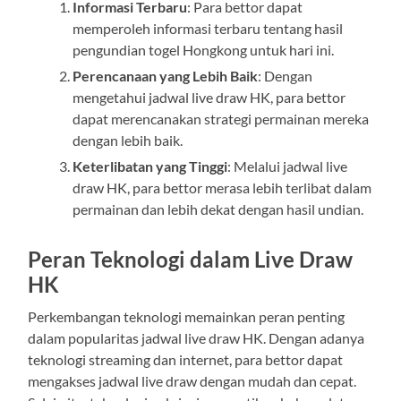
Informasi Terbaru
: Para bettor dapat
memperoleh informasi terbaru tentang hasil
pengundian togel Hongkong untuk hari ini.
Perencanaan yang Lebih Baik
: Dengan
mengetahui jadwal live draw HK, para bettor
dapat merencanakan strategi permainan mereka
dengan lebih baik.
Keterlibatan yang Tinggi
: Melalui jadwal live
draw HK, para bettor merasa lebih terlibat dalam
permainan dan lebih dekat dengan hasil undian.
Peran Teknologi dalam Live Draw
HK
Perkembangan teknologi memainkan peran penting
dalam popularitas jadwal live draw HK. Dengan adanya
teknologi streaming dan internet, para bettor dapat
mengakses jadwal live draw dengan mudah dan cepat.