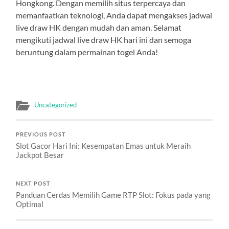
Hongkong. Dengan memilih situs terpercaya dan
memanfaatkan teknologi, Anda dapat mengakses jadwal
live draw HK dengan mudah dan aman. Selamat
mengikuti jadwal live draw HK hari ini dan semoga
beruntung dalam permainan togel Anda!
Uncategorized
PREVIOUS POST
Slot Gacor Hari Ini: Kesempatan Emas untuk Meraih
Jackpot Besar
NEXT POST
Panduan Cerdas Memilih Game RTP Slot: Fokus pada yang
Optimal