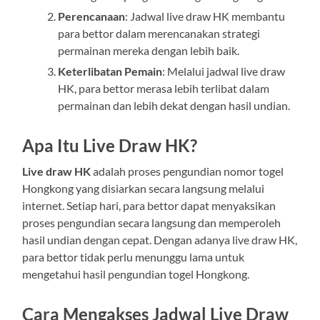
Perencanaan
: Jadwal live draw HK membantu
para bettor dalam merencanakan strategi
permainan mereka dengan lebih baik.
Keterlibatan Pemain
: Melalui jadwal live draw
HK, para bettor merasa lebih terlibat dalam
permainan dan lebih dekat dengan hasil undian.
Apa Itu Live Draw HK?
Live draw HK
adalah proses pengundian nomor togel
Hongkong yang disiarkan secara langsung melalui
internet. Setiap hari, para bettor dapat menyaksikan
proses pengundian secara langsung dan memperoleh
hasil undian dengan cepat. Dengan adanya live draw HK,
para bettor tidak perlu menunggu lama untuk
mengetahui hasil pengundian togel Hongkong.
Cara Mengakses Jadwal Live Draw