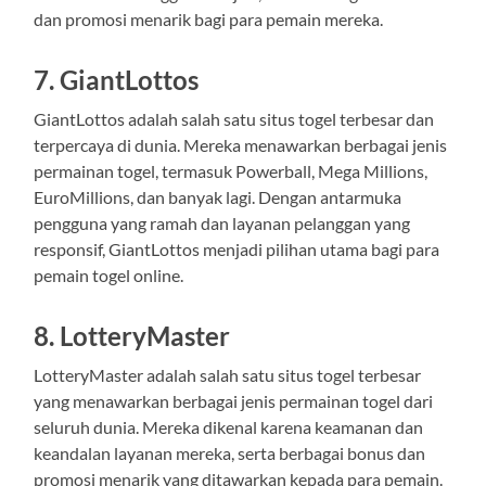
dan promosi menarik bagi para pemain mereka.
7.
GiantLottos
GiantLottos adalah salah satu situs togel terbesar dan
terpercaya di dunia. Mereka menawarkan berbagai jenis
permainan togel, termasuk Powerball, Mega Millions,
EuroMillions, dan banyak lagi. Dengan antarmuka
pengguna yang ramah dan layanan pelanggan yang
responsif, GiantLottos menjadi pilihan utama bagi para
pemain togel online.
8.
LotteryMaster
LotteryMaster adalah salah satu situs togel terbesar
yang menawarkan berbagai jenis permainan togel dari
seluruh dunia. Mereka dikenal karena keamanan dan
keandalan layanan mereka, serta berbagai bonus dan
promosi menarik yang ditawarkan kepada para pemain.