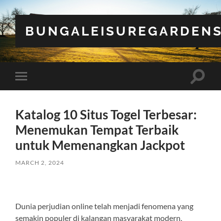
BUNGALEISUREGARDEN
Toggle
Toggle
search
mobile
field
menu
Katalog 10 Situs Togel Terbesar:
Menemukan Tempat Terbaik
untuk Memenangkan Jackpot
MARCH 2, 2024
Dunia perjudian online telah menjadi fenomena yang
semakin populer di kalangan masyarakat modern,