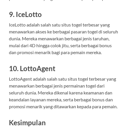
9.
IceLotto
IceLotto adalah salah satu situs togel terbesar yang
menawarkan akses ke berbagai pasaran togel di seluruh
dunia. Mereka menawarkan berbagai jenis taruhan,
mulai dari 4D hingga colok jitu, serta berbagai bonus
dan promosi menarik bagi para pemain mereka.
10.
LottoAgent
LottoAgent adalah salah satu situs togel terbesar yang
menawarkan berbagai jenis permainan togel dari
seluruh dunia. Mereka dikenal karena keamanan dan
keandalan layanan mereka, serta berbagai bonus dan
promosi menarik yang ditawarkan kepada para pemain.
Kesimpulan