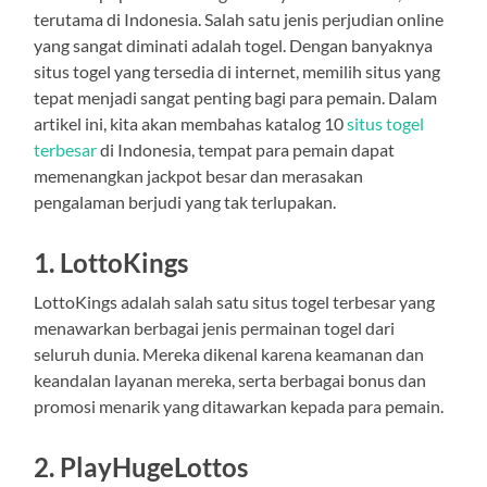
terutama di Indonesia. Salah satu jenis perjudian online
yang sangat diminati adalah togel. Dengan banyaknya
situs togel yang tersedia di internet, memilih situs yang
tepat menjadi sangat penting bagi para pemain. Dalam
artikel ini, kita akan membahas katalog 10
situs togel
terbesar
di Indonesia, tempat para pemain dapat
memenangkan jackpot besar dan merasakan
pengalaman berjudi yang tak terlupakan.
1.
LottoKings
LottoKings adalah salah satu situs togel terbesar yang
menawarkan berbagai jenis permainan togel dari
seluruh dunia. Mereka dikenal karena keamanan dan
keandalan layanan mereka, serta berbagai bonus dan
promosi menarik yang ditawarkan kepada para pemain.
2.
PlayHugeLottos