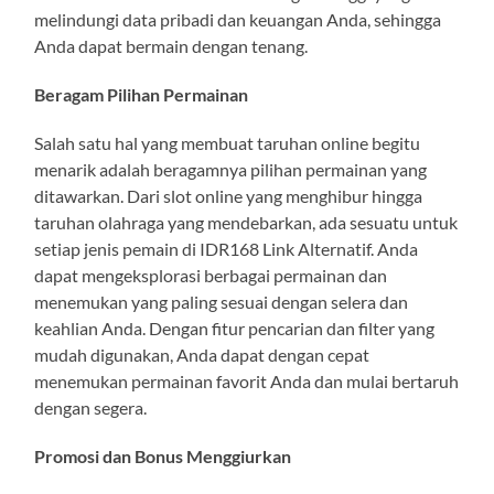
melindungi data pribadi dan keuangan Anda, sehingga
Anda dapat bermain dengan tenang.
Beragam Pilihan Permainan
Salah satu hal yang membuat taruhan online begitu
menarik adalah beragamnya pilihan permainan yang
ditawarkan. Dari slot online yang menghibur hingga
taruhan olahraga yang mendebarkan, ada sesuatu untuk
setiap jenis pemain di IDR168 Link Alternatif. Anda
dapat mengeksplorasi berbagai permainan dan
menemukan yang paling sesuai dengan selera dan
keahlian Anda. Dengan fitur pencarian dan filter yang
mudah digunakan, Anda dapat dengan cepat
menemukan permainan favorit Anda dan mulai bertaruh
dengan segera.
Promosi dan Bonus Menggiurkan