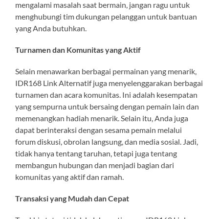
mengalami masalah saat bermain, jangan ragu untuk
menghubungi tim dukungan pelanggan untuk bantuan
yang Anda butuhkan.
Turnamen dan Komunitas yang Aktif
Selain menawarkan berbagai permainan yang menarik,
IDR168 Link Alternatif juga menyelenggarakan berbagai
turnamen dan acara komunitas. Ini adalah kesempatan
yang sempurna untuk bersaing dengan pemain lain dan
memenangkan hadiah menarik. Selain itu, Anda juga
dapat berinteraksi dengan sesama pemain melalui
forum diskusi, obrolan langsung, dan media sosial. Jadi,
tidak hanya tentang taruhan, tetapi juga tentang
membangun hubungan dan menjadi bagian dari
komunitas yang aktif dan ramah.
Transaksi yang Mudah dan Cepat