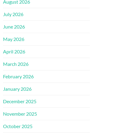
August 2026
July 2026
June 2026
May 2026
April 2026
March 2026
February 2026
January 2026
December 2025
November 2025
October 2025