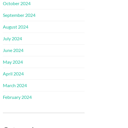
October 2024
September 2024
August 2024
July 2024
June 2024
May 2024
April 2024
March 2024
February 2024