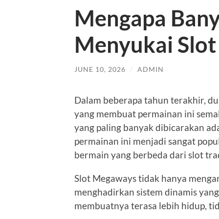
Mengapa Bany
Menyukai Slot
JUNE 10, 2026
/
ADMIN
Dalam beberapa tahun terakhir, du
yang membuat permainan ini semaki
yang paling banyak dibicarakan ad
permainan ini menjadi sangat po
bermain yang berbeda dari slot trad
Slot Megaways tidak hanya mengan
menghadirkan sistem dinamis yang 
membuatnya terasa lebih hidup, ti