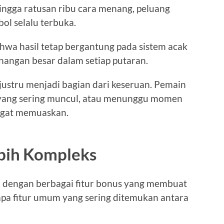
hingga ratusan ribu cara menang, peluang
l selalu terbuka.
wa hasil tetap bergantung pada sistem acak
angan besar dalam setiap putaran.
 justru menjadi bagian dari keseruan. Pemain
 yang sering muncul, atau menunggu momen
angat memuaskan.
ebih Kompleks
i dengan berbagai fitur bonus yang membuat
pa fitur umum yang sering ditemukan antara