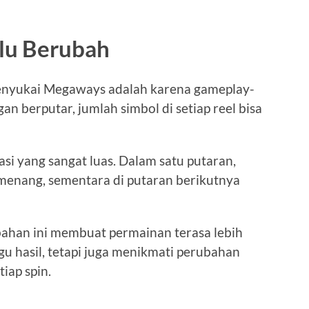
lu Berubah
enyukai Megaways adalah karena gameplay-
gan berputar, jumlah simbol di setiap reel bisa
asi yang sangat luas. Dalam satu putaran,
 menang, sementara di putaran berikutnya
ubahan ini membuat permainan terasa lebih
u hasil, tetapi juga menikmati perubahan
iap spin.