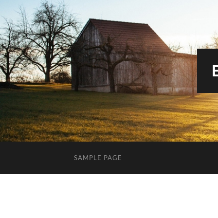
SAMPLE PAGE