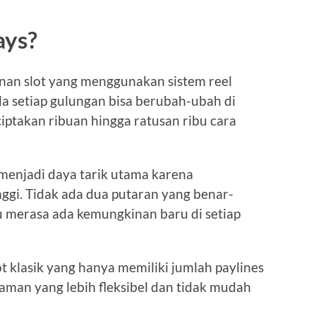
ays?
nan slot yang menggunakan sistem reel
da setiap gulungan bisa berubah-ubah di
iptakan ribuan hingga ratusan ribu cara
 menjadi daya tarik utama karena
nggi. Tidak ada dua putaran yang benar-
u merasa ada kemungkinan baru di setiap
t klasik yang hanya memiliki jumlah paylines
an yang lebih fleksibel dan tidak mudah