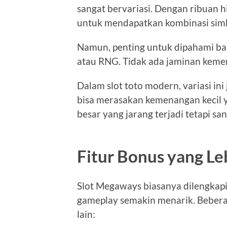
sangat bervariasi. Dengan ribuan 
untuk mendapatkan kombinasi simbo
Namun, penting untuk dipahami bah
atau RNG. Tidak ada jaminan kemen
Dalam slot toto modern, variasi ini
bisa merasakan kemenangan kecil
besar yang jarang terjadi tetapi s
Fitur Bonus yang L
Slot Megaways biasanya dilengkap
gameplay semakin menarik. Bebera
lain: