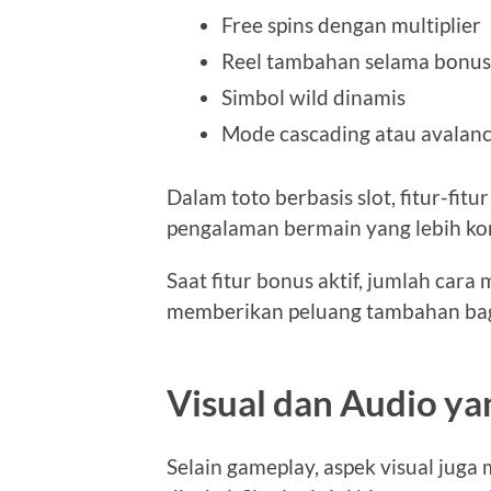
Free spins dengan multiplier
Reel tambahan selama bonus
Simbol wild dinamis
Mode cascading atau avalan
Dalam toto berbasis slot, fitur-fit
pengalaman bermain yang lebih kom
Saat fitur bonus aktif, jumlah cara
memberikan peluang tambahan bag
Visual dan Audio y
Selain gameplay, aspek visual jug