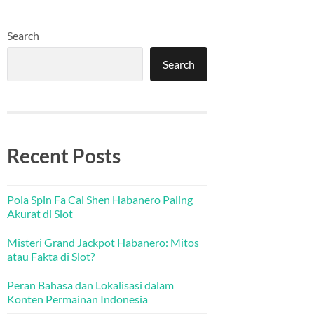
Search
Search
Recent Posts
Pola Spin Fa Cai Shen Habanero Paling
Akurat di Slot
Misteri Grand Jackpot Habanero: Mitos
atau Fakta di Slot?
Peran Bahasa dan Lokalisasi dalam
Konten Permainan Indonesia