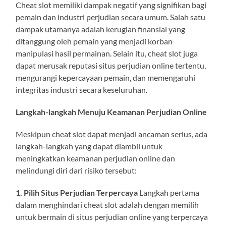
Cheat slot memiliki dampak negatif yang signifikan bagi
pemain dan industri perjudian secara umum. Salah satu
dampak utamanya adalah kerugian finansial yang
ditanggung oleh pemain yang menjadi korban
manipulasi hasil permainan. Selain itu, cheat slot juga
dapat merusak reputasi situs perjudian online tertentu,
mengurangi kepercayaan pemain, dan memengaruhi
integritas industri secara keseluruhan.
Langkah-langkah Menuju Keamanan Perjudian Online
Meskipun cheat slot dapat menjadi ancaman serius, ada
langkah-langkah yang dapat diambil untuk
meningkatkan keamanan perjudian online dan
melindungi diri dari risiko tersebut:
1. Pilih Situs Perjudian Terpercaya
Langkah pertama
dalam menghindari cheat slot adalah dengan memilih
untuk bermain di situs perjudian online yang terpercaya