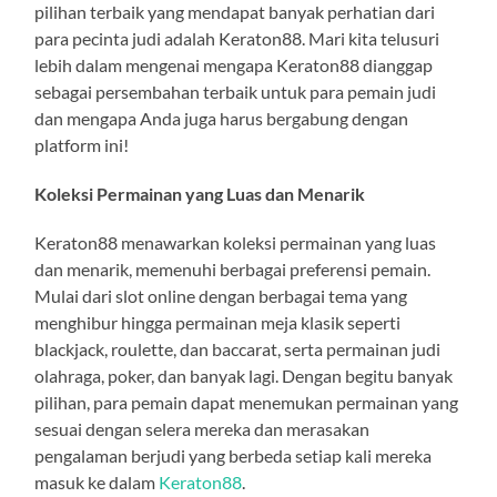
pilihan terbaik yang mendapat banyak perhatian dari
para pecinta judi adalah Keraton88. Mari kita telusuri
lebih dalam mengenai mengapa Keraton88 dianggap
sebagai persembahan terbaik untuk para pemain judi
dan mengapa Anda juga harus bergabung dengan
platform ini!
Koleksi Permainan yang Luas dan Menarik
Keraton88 menawarkan koleksi permainan yang luas
dan menarik, memenuhi berbagai preferensi pemain.
Mulai dari slot online dengan berbagai tema yang
menghibur hingga permainan meja klasik seperti
blackjack, roulette, dan baccarat, serta permainan judi
olahraga, poker, dan banyak lagi. Dengan begitu banyak
pilihan, para pemain dapat menemukan permainan yang
sesuai dengan selera mereka dan merasakan
pengalaman berjudi yang berbeda setiap kali mereka
masuk ke dalam
Keraton88
.