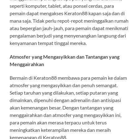
seperti komputer, tablet, atau ponsel cerdas, para
pemain dapat mengakses Keraton88 kapan saja dan di
mana saja. Tidak perlu repot-repot meninggalkan rumah
atau bepergian jauh-jauh, para pemain dapat menikmati
pengalaman berjudi yang menyenangkan langsung dari
kenyamanan tempat tinggal mereka.
Atmosfer yang Mengasyikkan dan Tantangan yang
Menggairahkan
Bermain di Keraton88 membawa para pemain ke dalam
atmosfer yang mengasyikkan dan penuh semangat.
Setiap taruhan yang dilakukan, setiap putaran yang
dimainkan, dipenuhi dengan adrenalin dan antisipasi
akan kemenangan besar. Dengan tantangan yang
menggairahkan dan atmosfer yang mengasyikkan ini,
para pemain akan merasa terpacu untuk terus
meningkatkan keterampilan mereka dan meraih
kemenangan di Keraton88.