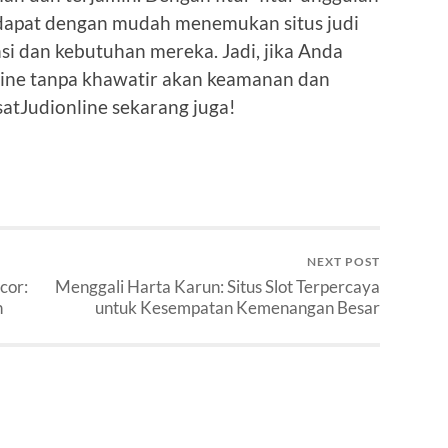
dapat dengan mudah menemukan situs judi
si dan kebutuhan mereka. Jadi, jika Anda
nline tanpa khawatir akan keamanan dan
atJudionline sekarang juga!
NEXT POST
cor:
Menggali Harta Karun: Situs Slot Terpercaya
n
untuk Kesempatan Kemenangan Besar