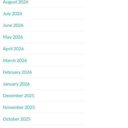
August 2026
July 2026
June 2026
May 2026
April 2026
March 2026
February 2026
January 2026
December 2025
November 2025
October 2025