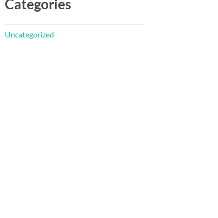
Categories
Uncategorized