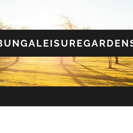
BUNGALEISUREGARDEN