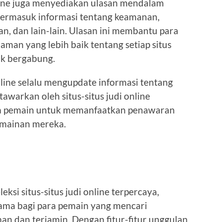
ine juga menyediakan ulasan mendalam
, termasuk informasi tentang keamanan,
n, dan lain-lain. Ulasan ini membantu para
an yang lebih baik tentang setiap situs
k bergabung.
ine selalu mengupdate informasi tentang
awarkan oleh situs-situs judi online
ra pemain untuk memanfaatkan penawaran
rmainan mereka.
ksi situs-situs judi online terpercaya,
tama bagi para pemain yang mencari
an dan terjamin. Dengan fitur-fitur unggulan