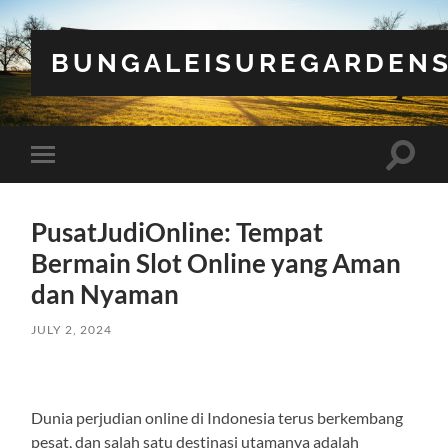
BUNGALEISUREGARDEN
Toggle
Toggle
search
mobile
field
menu
PusatJudiOnline: Tempat
Bermain Slot Online yang Aman
dan Nyaman
JULY 2, 2024
Dunia perjudian online di Indonesia terus berkembang
pesat, dan salah satu destinasi utamanya adalah