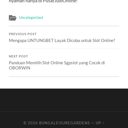
nyaman hanya di PusatJudiOnline!
Uncategorized
PREVIOUS POST
Mengapa UNTUNGBET Layak Dicoba untuk Slot Online?
NEXT POST
Panduan Memilih Slot Online Sgpslot yang Cocok di
OBORWIN
© 2026
BUNGALEISUREGARDENS
—
UP ↑