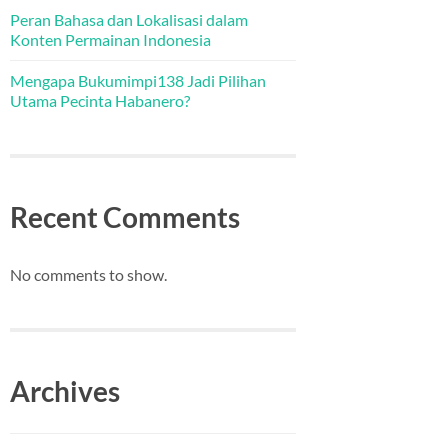
Peran Bahasa dan Lokalisasi dalam
Konten Permainan Indonesia
Mengapa Bukumimpi138 Jadi Pilihan
Utama Pecinta Habanero?
Recent Comments
No comments to show.
Archives