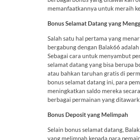
memanfaatkannya untuk meraih k
Bonus Selamat Datang yang Meng
Salah satu hal pertama yang menar
bergabung dengan Balak66 adalah 
Sebagai cara untuk menyambut pe
selamat datang yang bisa berupa bon
atau bahkan taruhan gratis di pe
bonus selamat datang ini, para pe
meningkatkan saldo mereka secara 
berbagai permainan yang ditawark
Bonus Deposit yang Melimpah
Selain bonus selamat datang, Bal
yang melimpah kepada para pemainn