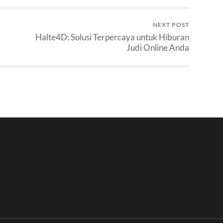
NEXT POST
Halte4D: Solusi Terpercaya untuk Hiburan
Judi Online Anda