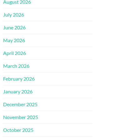
August 2026
July 2026
June 2026
May 2026
April 2026
March 2026
February 2026
January 2026
December 2025
November 2025
October 2025