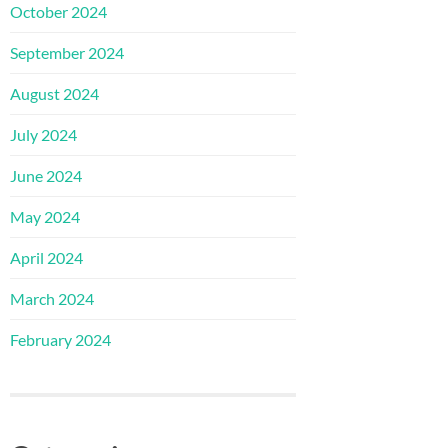
October 2024
September 2024
August 2024
July 2024
June 2024
May 2024
April 2024
March 2024
February 2024