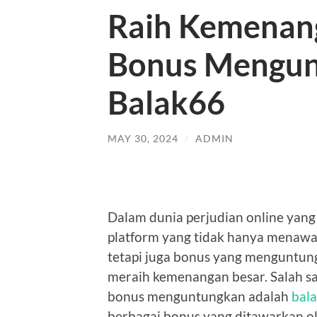
Raih Kemenan
Bonus Mengun
Balak66
MAY 30, 2024
/
ADMIN
Dalam dunia perjudian online yan
platform yang tidak hanya menawa
tetapi juga bonus yang menguntu
meraih kemenangan besar. Salah s
bonus menguntungkan adalah
bal
berbagai bonus yang ditawarkan o