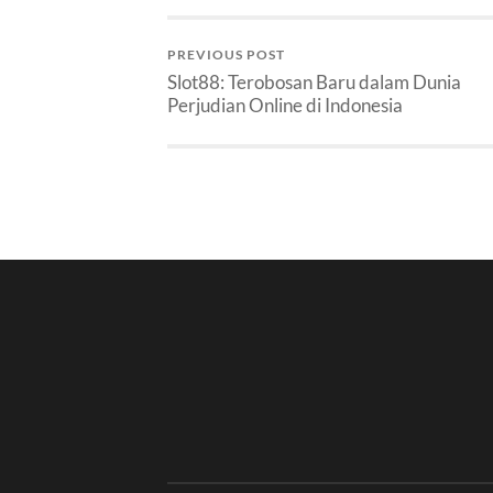
PREVIOUS POST
Slot88: Terobosan Baru dalam Dunia
Perjudian Online di Indonesia