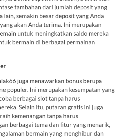
ntase tambahan dari jumlah deposit yang
a lain, semakin besar deposit yang Anda
 yang akan Anda terima. Ini merupakan
pemain untuk meningkatkan saldo mereka
ntuk bermain di berbagai permainan
ler
 Balak66 juga menawarkan bonus berupa
line populer. Ini merupakan kesempatan yang
oba berbagai slot tanpa harus
eka. Selain itu, putaran gratis ini juga
raih kemenangan tanpa harus
n berbagai tema dan fitur yang menarik,
 pengalaman bermain yang menghibur dan