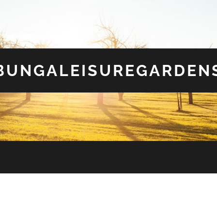
BUNGALEISUREGARDEN