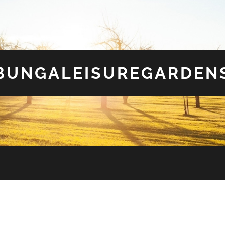
BUNGALEISUREGARDEN