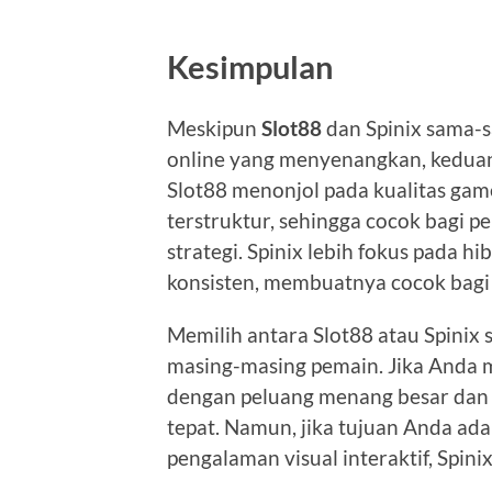
Kesimpulan
Meskipun
Slot88
dan Spinix sama-
online yang menyenangkan, keduan
Slot88 menonjol pada kualitas gam
terstruktur, sehingga cocok bagi 
strategi. Spinix lebih fokus pada h
konsisten, membuatnya cocok bagi 
Memilih antara Slot88 atau Spinix
masing-masing pemain. Jika Anda 
dengan peluang menang besar dan v
tepat. Namun, jika tujuan Anda ada
pengalaman visual interaktif, Spini