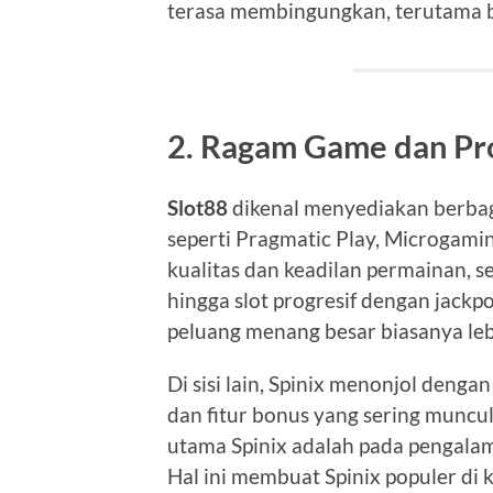
terasa membingungkan, terutama b
2. Ragam Game dan Pr
Slot88
dikenal menyediakan berbag
seperti Pragmatic Play, Microgami
kualitas dan keadilan permainan, se
hingga slot progresif dengan jackp
peluang menang besar biasanya le
Di sisi lain, Spinix menonjol denga
dan fitur bonus yang sering muncul
utama Spinix adalah pada pengala
Hal ini membuat Spinix populer di