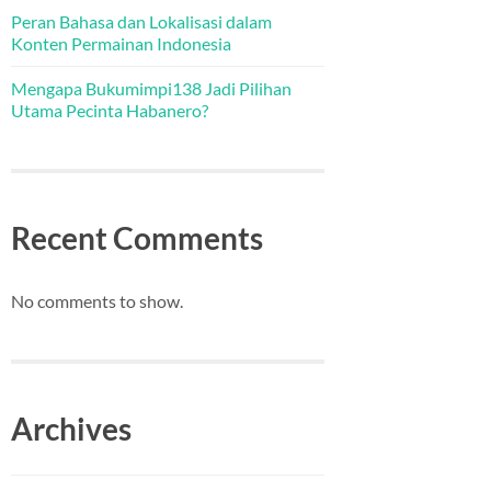
Peran Bahasa dan Lokalisasi dalam
Konten Permainan Indonesia
Mengapa Bukumimpi138 Jadi Pilihan
Utama Pecinta Habanero?
Recent Comments
No comments to show.
Archives