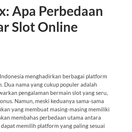
ix: Apa Perbedaan
ar Slot Online
 Indonesia menghadirkan berbagai platform
n. Dua nama yang cukup populer adalah
arkan pengalaman bermain slot yang seru,
r bonus. Namun, meski keduanya sama-sama
ifikan yang membuat masing-masing memiliki
ini akan membahas perbedaan utama antara
 dapat memilih platform yang paling sesuai