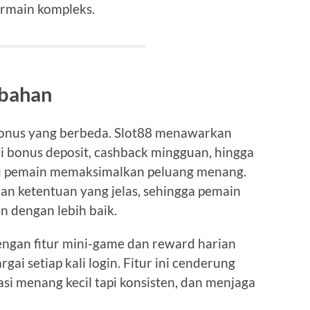
ermain kompleks.
mbahan
 bonus yang berbeda. Slot88 menawarkan
i bonus deposit, cashback mingguan, hingga
tu pemain memaksimalkan peluang menang.
 dan ketentuan yang jelas, sehingga pemain
n dengan lebih baik.
l dengan fitur mini-game dan reward harian
i setiap kali login. Fitur ini cenderung
si menang kecil tapi konsisten, dan menjaga