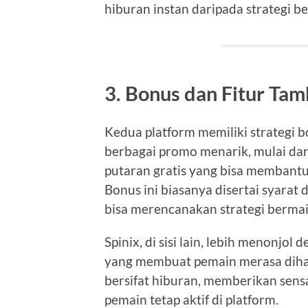
hiburan instan daripada strategi b
3. Bonus dan Fitur Ta
Kedua platform memiliki strategi
berbagai promo menarik, mulai dar
putaran gratis yang bisa memban
Bonus ini biasanya disertai syarat
bisa merencanakan strategi bermai
Spinix, di sisi lain, lebih menonjo
yang membuat pemain merasa diharga
bersifat hiburan, memberikan sensa
pemain tetap aktif di platform.