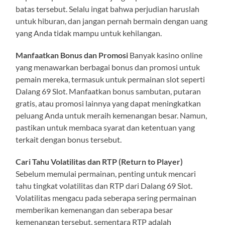
batas tersebut. Selalu ingat bahwa perjudian haruslah
untuk hiburan, dan jangan pernah bermain dengan uang
yang Anda tidak mampu untuk kehilangan.
Manfaatkan Bonus dan Promosi
Banyak kasino online
yang menawarkan berbagai bonus dan promosi untuk
pemain mereka, termasuk untuk permainan slot seperti
Dalang 69 Slot. Manfaatkan bonus sambutan, putaran
gratis, atau promosi lainnya yang dapat meningkatkan
peluang Anda untuk meraih kemenangan besar. Namun,
pastikan untuk membaca syarat dan ketentuan yang
terkait dengan bonus tersebut.
Cari Tahu Volatilitas dan RTP (Return to Player)
Sebelum memulai permainan, penting untuk mencari
tahu tingkat volatilitas dan RTP dari Dalang 69 Slot.
Volatilitas mengacu pada seberapa sering permainan
memberikan kemenangan dan seberapa besar
kemenangan tersebut, sementara RTP adalah