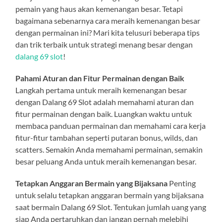
pemain yang haus akan kemenangan besar. Tetapi
bagaimana sebenarnya cara meraih kemenangan besar
dengan permainan ini? Mari kita telusuri beberapa tips
dan trik terbaik untuk strategi menang besar dengan
dalang 69 slot
!
Pahami Aturan dan Fitur Permainan dengan Baik
Langkah pertama untuk meraih kemenangan besar
dengan Dalang 69 Slot adalah memahami aturan dan
fitur permainan dengan baik. Luangkan waktu untuk
membaca panduan permainan dan memahami cara kerja
fitur-fitur tambahan seperti putaran bonus, wilds, dan
scatters. Semakin Anda memahami permainan, semakin
besar peluang Anda untuk meraih kemenangan besar.
Tetapkan Anggaran Bermain yang Bijaksana
Penting
untuk selalu tetapkan anggaran bermain yang bijaksana
saat bermain Dalang 69 Slot. Tentukan jumlah uang yang
siap Anda pertaruhkan dan jangan pernah melebihi