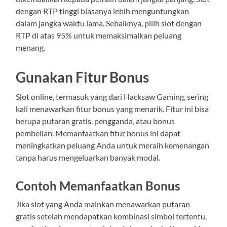
dengan RTP tinggi biasanya lebih menguntungkan
dalam jangka waktu lama. Sebaiknya, pilih slot dengan
RTP di atas 95% untuk memaksimalkan peluang
menang.
Gunakan Fitur Bonus
Slot online, termasuk yang dari Hacksaw Gaming, sering
kali menawarkan fitur bonus yang menarik. Fitur ini bisa
berupa putaran gratis, pengganda, atau bonus
pembelian. Memanfaatkan fitur bonus ini dapat
meningkatkan peluang Anda untuk meraih kemenangan
tanpa harus mengeluarkan banyak modal.
Contoh Memanfaatkan Bonus
Jika slot yang Anda mainkan menawarkan putaran
gratis setelah mendapatkan kombinasi simbol tertentu,