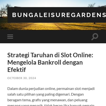
BUNGALEISUREGARDEN
Toggle
Toggle
search
mobile
field
menu
Strategi Taruhan di Slot Online:
Mengelola Bankroll dengan
Efektif
OCTOBER 30, 2024
Dalam dunia perjudian online, permainan slot menjadi
salah satu pilihan yang paling digemari. Dengan
beragam tema, grafis yang menawan, dan peluang
menang yang menarik, tidak heran jika banyak pemain