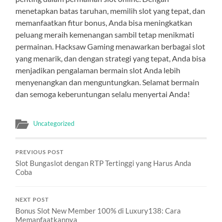
menetapkan batas taruhan, memilih slot yang tepat, dan
memanfaatkan fitur bonus, Anda bisa meningkatkan
peluang meraih kemenangan sambil tetap menikmati
permainan. Hacksaw Gaming menawarkan berbagai slot
yang menarik, dan dengan strategi yang tepat, Anda bisa
menjadikan pengalaman bermain slot Anda lebih
menyenangkan dan menguntungkan. Selamat bermain
dan semoga keberuntungan selalu menyertai Anda!
Uncategorized
PREVIOUS POST
Slot Bungaslot dengan RTP Tertinggi yang Harus Anda
Coba
NEXT POST
Bonus Slot New Member 100% di Luxury138: Cara
Memanfaatkannya