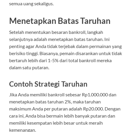
semua uang sekaligus.
Menetapkan Batas Taruhan
Setelah menentukan besaran bankroll, langkah
selanjutnya adalah menetapkan batas taruhan. Ini
penting agar Anda tidak terjebak dalam permainan yang
berisiko tinggi. Biasanya, pemain disarankan untuk tidak
bertaruh lebih dari 1-5% dari total bankroll mereka
dalam satu putaran.
Contoh Strategi Taruhan
Jika Anda memiliki bankroll sebesar Rp1.000.000 dan
menetapkan batas taruhan 2%, maka taruhan
maksimum Anda per putaran adalah Rp20.000. Dengan
cara ini, Anda bisa bermain lebih banyak putaran dan
memiliki kesempatan lebih besar untuk meraih
kemenangan.