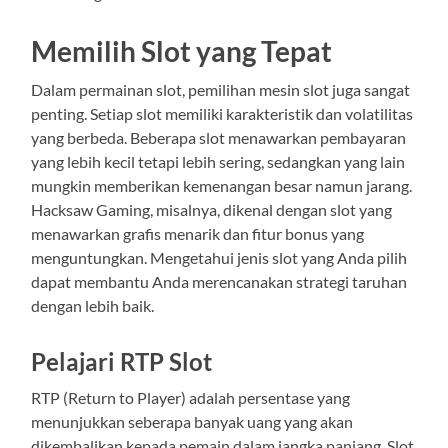
Memilih Slot yang Tepat
Dalam permainan slot, pemilihan mesin slot juga sangat
penting. Setiap slot memiliki karakteristik dan volatilitas
yang berbeda. Beberapa slot menawarkan pembayaran
yang lebih kecil tetapi lebih sering, sedangkan yang lain
mungkin memberikan kemenangan besar namun jarang.
Hacksaw Gaming, misalnya, dikenal dengan slot yang
menawarkan grafis menarik dan fitur bonus yang
menguntungkan. Mengetahui jenis slot yang Anda pilih
dapat membantu Anda merencanakan strategi taruhan
dengan lebih baik.
Pelajari RTP Slot
RTP (Return to Player) adalah persentase yang
menunjukkan seberapa banyak uang yang akan
dikembalikan kepada pemain dalam jangka panjang. Slot